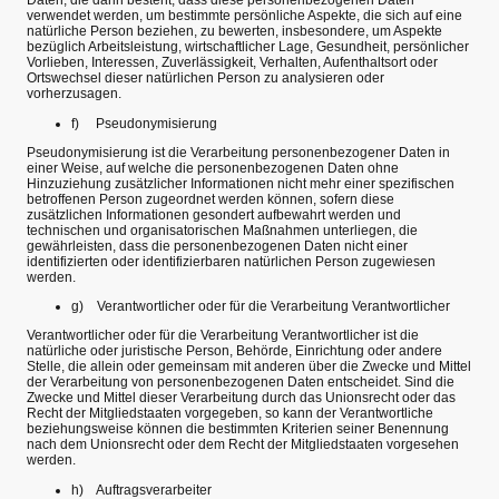
Daten, die darin besteht, dass diese personenbezogenen Daten
verwendet werden, um bestimmte persönliche Aspekte, die sich auf eine
natürliche Person beziehen, zu bewerten, insbesondere, um Aspekte
bezüglich Arbeitsleistung, wirtschaftlicher Lage, Gesundheit, persönlicher
Vorlieben, Interessen, Zuverlässigkeit, Verhalten, Aufenthaltsort oder
Ortswechsel dieser natürlichen Person zu analysieren oder
vorherzusagen.
f) Pseudonymisierung
Pseudonymisierung ist die Verarbeitung personenbezogener Daten in
einer Weise, auf welche die personenbezogenen Daten ohne
Hinzuziehung zusätzlicher Informationen nicht mehr einer spezifischen
betroffenen Person zugeordnet werden können, sofern diese
zusätzlichen Informationen gesondert aufbewahrt werden und
technischen und organisatorischen Maßnahmen unterliegen, die
gewährleisten, dass die personenbezogenen Daten nicht einer
identifizierten oder identifizierbaren natürlichen Person zugewiesen
werden.
g) Verantwortlicher oder für die Verarbeitung Verantwortlicher
Verantwortlicher oder für die Verarbeitung Verantwortlicher ist die
natürliche oder juristische Person, Behörde, Einrichtung oder andere
Stelle, die allein oder gemeinsam mit anderen über die Zwecke und Mittel
der Verarbeitung von personenbezogenen Daten entscheidet. Sind die
Zwecke und Mittel dieser Verarbeitung durch das Unionsrecht oder das
Recht der Mitgliedstaaten vorgegeben, so kann der Verantwortliche
beziehungsweise können die bestimmten Kriterien seiner Benennung
nach dem Unionsrecht oder dem Recht der Mitgliedstaaten vorgesehen
werden.
h) Auftragsverarbeiter