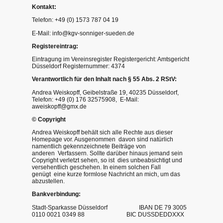
Kontakt:
Telefon: +49 (0) 1573 787 04 19
E-Mail: info@kgv-sonniger-sueden.de
Registereintrag:
Eintragung im Vereinsregister Registergericht: Amtsgericht
Düsseldorf Registernummer: 4374
Verantwortlich für den Inhalt nach § 55 Abs. 2 RStV:
Andrea Weiskopff, Geibelstraße 19, 40235 Düsseldorf,
Telefon: +49 (0) 176 32575908, E-Mail:
aweiskopff@gmx.de
© Copyright
Andrea Weiskopff behält sich alle Rechte aus dieser
Homepage vor. Ausgenommen davon sind natürlich
namentlich gekennzeichnete Beiträge von
anderen Verfassern. Sollte darüber hinaus jemand sein
Copyright verletzt sehen, so ist dies unbeabsichtigt und
versehentlich geschehen. In einem solchen Fall
genügt eine kurze formlose Nachricht an mich, um das
abzustellen.
Bankverbindung:
Stadt-Sparkasse Düsseldorf IBAN DE 79 3005
0110 0021 0349 88 BIC DUSSDEDDXXX