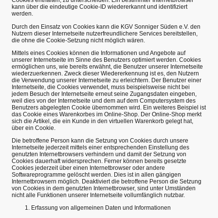
Cookies enthalten, zu unterscheiden. Ein bestimmter Internetbrowser
kann über die eindeutige Cookie-ID wiedererkannt und identifiziert
werden.
Durch den Einsatz von Cookies kann die KGV Sonniger Süden e.V. den
Nutzern dieser Internetseite nutzerfreundlichere Services bereitstellen,
die ohne die Cookie-Setzung nicht möglich wären.
Mittels eines Cookies können die Informationen und Angebote auf
unserer Internetseite im Sinne des Benutzers optimiert werden. Cookies
ermöglichen uns, wie bereits erwähnt, die Benutzer unserer Internetseite
wiederzuerkennen. Zweck dieser Wiedererkennung ist es, den Nutzern
die Verwendung unserer Internetseite zu erleichtern. Der Benutzer einer
Internetseite, die Cookies verwendet, muss beispielsweise nicht bei
jedem Besuch der Internetseite erneut seine Zugangsdaten eingeben,
weil dies von der Internetseite und dem auf dem Computersystem des
Benutzers abgelegten Cookie übernommen wird. Ein weiteres Beispiel ist
das Cookie eines Warenkorbes im Online-Shop. Der Online-Shop merkt
sich die Artikel, die ein Kunde in den virtuellen Warenkorb gelegt hat,
über ein Cookie.
Die betroffene Person kann die Setzung von Cookies durch unsere
Internetseite jederzeit mittels einer entsprechenden Einstellung des
genutzten Internetbrowsers verhindern und damit der Setzung von
Cookies dauerhaft widersprechen. Ferner können bereits gesetzte
Cookies jederzeit über einen Internetbrowser oder andere
Softwareprogramme gelöscht werden. Dies ist in allen gängigen
Internetbrowsern möglich. Deaktiviert die betroffene Person die Setzung
von Cookies in dem genutzten Internetbrowser, sind unter Umständen
nicht alle Funktionen unserer Internetseite vollumfänglich nutzbar.
Erfassung von allgemeinen Daten und Informationen