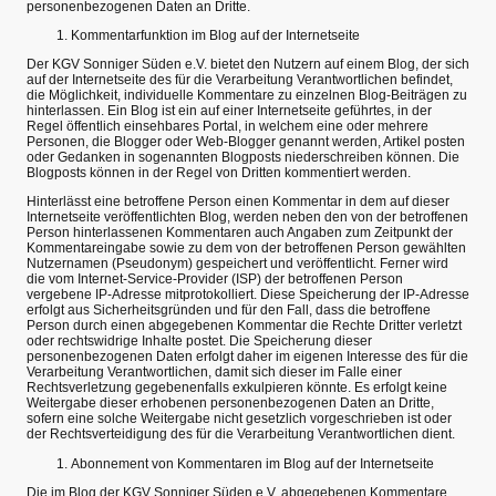
personenbezogenen Daten an Dritte.
Kommentarfunktion im Blog auf der Internetseite
Der KGV Sonniger Süden e.V. bietet den Nutzern auf einem Blog, der sich
auf der Internetseite des für die Verarbeitung Verantwortlichen befindet,
die Möglichkeit, individuelle Kommentare zu einzelnen Blog-Beiträgen zu
hinterlassen. Ein Blog ist ein auf einer Internetseite geführtes, in der
Regel öffentlich einsehbares Portal, in welchem eine oder mehrere
Personen, die Blogger oder Web-Blogger genannt werden, Artikel posten
oder Gedanken in sogenannten Blogposts niederschreiben können. Die
Blogposts können in der Regel von Dritten kommentiert werden.
Hinterlässt eine betroffene Person einen Kommentar in dem auf dieser
Internetseite veröffentlichten Blog, werden neben den von der betroffenen
Person hinterlassenen Kommentaren auch Angaben zum Zeitpunkt der
Kommentareingabe sowie zu dem von der betroffenen Person gewählten
Nutzernamen (Pseudonym) gespeichert und veröffentlicht. Ferner wird
die vom Internet-Service-Provider (ISP) der betroffenen Person
vergebene IP-Adresse mitprotokolliert. Diese Speicherung der IP-Adresse
erfolgt aus Sicherheitsgründen und für den Fall, dass die betroffene
Person durch einen abgegebenen Kommentar die Rechte Dritter verletzt
oder rechtswidrige Inhalte postet. Die Speicherung dieser
personenbezogenen Daten erfolgt daher im eigenen Interesse des für die
Verarbeitung Verantwortlichen, damit sich dieser im Falle einer
Rechtsverletzung gegebenenfalls exkulpieren könnte. Es erfolgt keine
Weitergabe dieser erhobenen personenbezogenen Daten an Dritte,
sofern eine solche Weitergabe nicht gesetzlich vorgeschrieben ist oder
der Rechtsverteidigung des für die Verarbeitung Verantwortlichen dient.
Abonnement von Kommentaren im Blog auf der Internetseite
Die im Blog der KGV Sonniger Süden e.V. abgegebenen Kommentare