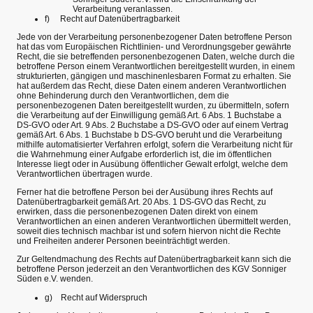
Verarbeitung veranlassen.
f) Recht auf Datenübertragbarkeit
Jede von der Verarbeitung personenbezogener Daten betroffene Person
hat das vom Europäischen Richtlinien- und Verordnungsgeber gewährte
Recht, die sie betreffenden personenbezogenen Daten, welche durch die
betroffene Person einem Verantwortlichen bereitgestellt wurden, in einem
strukturierten, gängigen und maschinenlesbaren Format zu erhalten. Sie
hat außerdem das Recht, diese Daten einem anderen Verantwortlichen
ohne Behinderung durch den Verantwortlichen, dem die
personenbezogenen Daten bereitgestellt wurden, zu übermitteln, sofern
die Verarbeitung auf der Einwilligung gemäß Art. 6 Abs. 1 Buchstabe a
DS-GVO oder Art. 9 Abs. 2 Buchstabe a DS-GVO oder auf einem Vertrag
gemäß Art. 6 Abs. 1 Buchstabe b DS-GVO beruht und die Verarbeitung
mithilfe automatisierter Verfahren erfolgt, sofern die Verarbeitung nicht für
die Wahrnehmung einer Aufgabe erforderlich ist, die im öffentlichen
Interesse liegt oder in Ausübung öffentlicher Gewalt erfolgt, welche dem
Verantwortlichen übertragen wurde.
Ferner hat die betroffene Person bei der Ausübung ihres Rechts auf
Datenübertragbarkeit gemäß Art. 20 Abs. 1 DS-GVO das Recht, zu
erwirken, dass die personenbezogenen Daten direkt von einem
Verantwortlichen an einen anderen Verantwortlichen übermittelt werden,
soweit dies technisch machbar ist und sofern hiervon nicht die Rechte
und Freiheiten anderer Personen beeinträchtigt werden.
Zur Geltendmachung des Rechts auf Datenübertragbarkeit kann sich die
betroffene Person jederzeit an den Verantwortlichen des KGV Sonniger
Süden e.V. wenden.
g) Recht auf Widerspruch