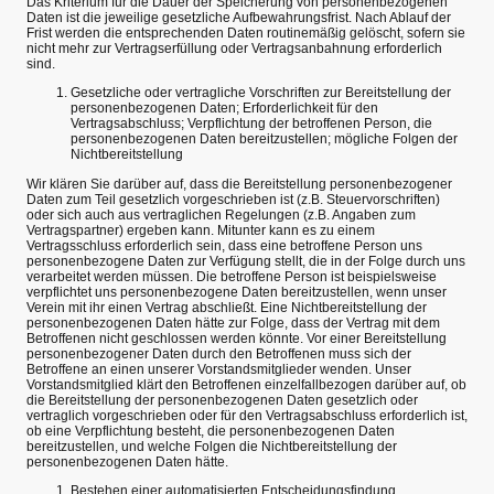
Das Kriterium für die Dauer der Speicherung von personenbezogenen
Daten ist die jeweilige gesetzliche Aufbewahrungsfrist. Nach Ablauf der
Frist werden die entsprechenden Daten routinemäßig gelöscht, sofern sie
nicht mehr zur Vertragserfüllung oder Vertragsanbahnung erforderlich
sind.
Gesetzliche oder vertragliche Vorschriften zur Bereitstellung der
personenbezogenen Daten; Erforderlichkeit für den
Vertragsabschluss; Verpflichtung der betroffenen Person, die
personenbezogenen Daten bereitzustellen; mögliche Folgen der
Nichtbereitstellung
Wir klären Sie darüber auf, dass die Bereitstellung personenbezogener
Daten zum Teil gesetzlich vorgeschrieben ist (z.B. Steuervorschriften)
oder sich auch aus vertraglichen Regelungen (z.B. Angaben zum
Vertragspartner) ergeben kann. Mitunter kann es zu einem
Vertragsschluss erforderlich sein, dass eine betroffene Person uns
personenbezogene Daten zur Verfügung stellt, die in der Folge durch uns
verarbeitet werden müssen. Die betroffene Person ist beispielsweise
verpflichtet uns personenbezogene Daten bereitzustellen, wenn unser
Verein mit ihr einen Vertrag abschließt. Eine Nichtbereitstellung der
personenbezogenen Daten hätte zur Folge, dass der Vertrag mit dem
Betroffenen nicht geschlossen werden könnte. Vor einer Bereitstellung
personenbezogener Daten durch den Betroffenen muss sich der
Betroffene an einen unserer Vorstandsmitglieder wenden. Unser
Vorstandsmitglied klärt den Betroffenen einzelfallbezogen darüber auf, ob
die Bereitstellung der personenbezogenen Daten gesetzlich oder
vertraglich vorgeschrieben oder für den Vertragsabschluss erforderlich ist,
ob eine Verpflichtung besteht, die personenbezogenen Daten
bereitzustellen, und welche Folgen die Nichtbereitstellung der
personenbezogenen Daten hätte.
Bestehen einer automatisierten Entscheidungsfindung