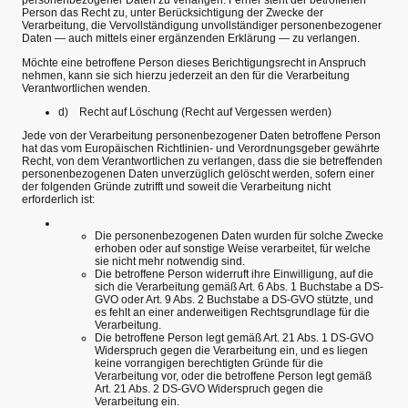
personenbezogener Daten zu verlangen. Ferner steht der betroffenen
Person das Recht zu, unter Berücksichtigung der Zwecke der
Verarbeitung, die Vervollständigung unvollständiger personenbezogener
Daten — auch mittels einer ergänzenden Erklärung — zu verlangen.
Möchte eine betroffene Person dieses Berichtigungsrecht in Anspruch
nehmen, kann sie sich hierzu jederzeit an den für die Verarbeitung
Verantwortlichen wenden.
d) Recht auf Löschung (Recht auf Vergessen werden)
Jede von der Verarbeitung personenbezogener Daten betroffene Person
hat das vom Europäischen Richtlinien- und Verordnungsgeber gewährte
Recht, von dem Verantwortlichen zu verlangen, dass die sie betreffenden
personenbezogenen Daten unverzüglich gelöscht werden, sofern einer
der folgenden Gründe zutrifft und soweit die Verarbeitung nicht
erforderlich ist:
Die personenbezogenen Daten wurden für solche Zwecke
erhoben oder auf sonstige Weise verarbeitet, für welche
sie nicht mehr notwendig sind.
Die betroffene Person widerruft ihre Einwilligung, auf die
sich die Verarbeitung gemäß Art. 6 Abs. 1 Buchstabe a DS-
GVO oder Art. 9 Abs. 2 Buchstabe a DS-GVO stützte, und
es fehlt an einer anderweitigen Rechtsgrundlage für die
Verarbeitung.
Die betroffene Person legt gemäß Art. 21 Abs. 1 DS-GVO
Widerspruch gegen die Verarbeitung ein, und es liegen
keine vorrangigen berechtigten Gründe für die
Verarbeitung vor, oder die betroffene Person legt gemäß
Art. 21 Abs. 2 DS-GVO Widerspruch gegen die
Verarbeitung ein.