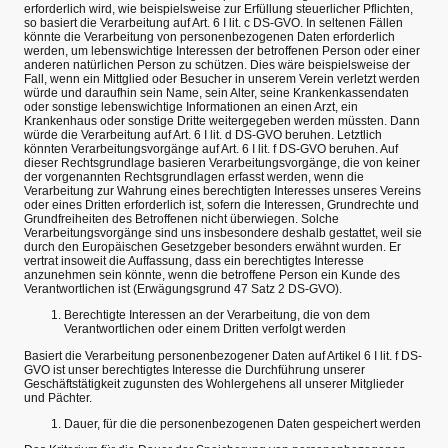
erforderlich wird, wie beispielsweise zur Erfüllung steuerlicher Pflichten,
so basiert die Verarbeitung auf Art. 6 I lit. c DS-GVO. In seltenen Fällen
könnte die Verarbeitung von personenbezogenen Daten erforderlich
werden, um lebenswichtige Interessen der betroffenen Person oder einer
anderen natürlichen Person zu schützen. Dies wäre beispielsweise der
Fall, wenn ein Mittglied oder Besucher in unserem Verein verletzt werden
würde und daraufhin sein Name, sein Alter, seine Krankenkassendaten
oder sonstige lebenswichtige Informationen an einen Arzt, ein
Krankenhaus oder sonstige Dritte weitergegeben werden müssten. Dann
würde die Verarbeitung auf Art. 6 I lit. d DS-GVO beruhen. Letztlich
könnten Verarbeitungsvorgänge auf Art. 6 I lit. f DS-GVO beruhen. Auf
dieser Rechtsgrundlage basieren Verarbeitungsvorgänge, die von keiner
der vorgenannten Rechtsgrundlagen erfasst werden, wenn die
Verarbeitung zur Wahrung eines berechtigten Interesses unseres Vereins
oder eines Dritten erforderlich ist, sofern die Interessen, Grundrechte und
Grundfreiheiten des Betroffenen nicht überwiegen. Solche
Verarbeitungsvorgänge sind uns insbesondere deshalb gestattet, weil sie
durch den Europäischen Gesetzgeber besonders erwähnt wurden. Er
vertrat insoweit die Auffassung, dass ein berechtigtes Interesse
anzunehmen sein könnte, wenn die betroffene Person ein Kunde des
Verantwortlichen ist (Erwägungsgrund 47 Satz 2 DS-GVO).
Berechtigte Interessen an der Verarbeitung, die von dem
Verantwortlichen oder einem Dritten verfolgt werden
Basiert die Verarbeitung personenbezogener Daten auf Artikel 6 I lit. f DS-
GVO ist unser berechtigtes Interesse die Durchführung unserer
Geschäftstätigkeit zugunsten des Wohlergehens all unserer Mitglieder
und Pächter.
Dauer, für die die personenbezogenen Daten gespeichert werden