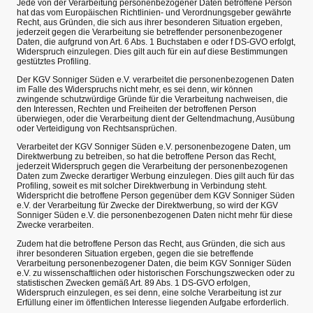
Jede von der Verarbeitung personenbezogener Daten betroffene Person
hat das vom Europäischen Richtlinien- und Verordnungsgeber gewährte
Recht, aus Gründen, die sich aus ihrer besonderen Situation ergeben,
jederzeit gegen die Verarbeitung sie betreffender personenbezogener
Daten, die aufgrund von Art. 6 Abs. 1 Buchstaben e oder f DS-GVO erfolgt,
Widerspruch einzulegen. Dies gilt auch für ein auf diese Bestimmungen
gestütztes Profiling.
Der KGV Sonniger Süden e.V. verarbeitet die personenbezogenen Daten
im Falle des Widerspruchs nicht mehr, es sei denn, wir können
zwingende schutzwürdige Gründe für die Verarbeitung nachweisen, die
den Interessen, Rechten und Freiheiten der betroffenen Person
überwiegen, oder die Verarbeitung dient der Geltendmachung, Ausübung
oder Verteidigung von Rechtsansprüchen.
Verarbeitet der KGV Sonniger Süden e.V. personenbezogene Daten, um
Direktwerbung zu betreiben, so hat die betroffene Person das Recht,
jederzeit Widerspruch gegen die Verarbeitung der personenbezogenen
Daten zum Zwecke derartiger Werbung einzulegen. Dies gilt auch für das
Profiling, soweit es mit solcher Direktwerbung in Verbindung steht.
Widerspricht die betroffene Person gegenüber dem KGV Sonniger Süden
e.V. der Verarbeitung für Zwecke der Direktwerbung, so wird der KGV
Sonniger Süden e.V. die personenbezogenen Daten nicht mehr für diese
Zwecke verarbeiten.
Zudem hat die betroffene Person das Recht, aus Gründen, die sich aus
ihrer besonderen Situation ergeben, gegen die sie betreffende
Verarbeitung personenbezogener Daten, die beim KGV Sonniger Süden
e.V. zu wissenschaftlichen oder historischen Forschungszwecken oder zu
statistischen Zwecken gemäß Art. 89 Abs. 1 DS-GVO erfolgen,
Widerspruch einzulegen, es sei denn, eine solche Verarbeitung ist zur
Erfüllung einer im öffentlichen Interesse liegenden Aufgabe erforderlich.