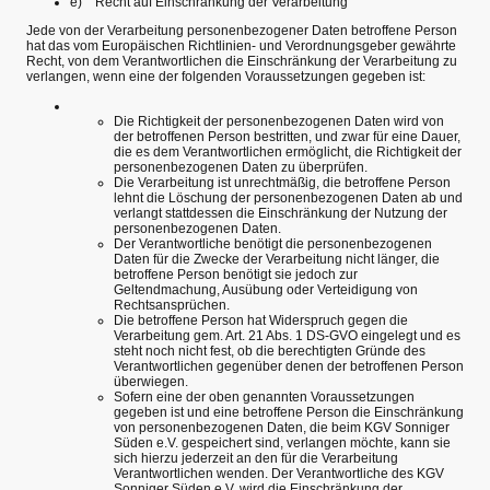
e) Recht auf Einschränkung der Verarbeitung
Jede von der Verarbeitung personenbezogener Daten betroffene Person
hat das vom Europäischen Richtlinien- und Verordnungsgeber gewährte
Recht, von dem Verantwortlichen die Einschränkung der Verarbeitung zu
verlangen, wenn eine der folgenden Voraussetzungen gegeben ist:
Die Richtigkeit der personenbezogenen Daten wird von
der betroffenen Person bestritten, und zwar für eine Dauer,
die es dem Verantwortlichen ermöglicht, die Richtigkeit der
personenbezogenen Daten zu überprüfen.
Die Verarbeitung ist unrechtmäßig, die betroffene Person
lehnt die Löschung der personenbezogenen Daten ab und
verlangt stattdessen die Einschränkung der Nutzung der
personenbezogenen Daten.
Der Verantwortliche benötigt die personenbezogenen
Daten für die Zwecke der Verarbeitung nicht länger, die
betroffene Person benötigt sie jedoch zur
Geltendmachung, Ausübung oder Verteidigung von
Rechtsansprüchen.
Die betroffene Person hat Widerspruch gegen die
Verarbeitung gem. Art. 21 Abs. 1 DS-GVO eingelegt und es
steht noch nicht fest, ob die berechtigten Gründe des
Verantwortlichen gegenüber denen der betroffenen Person
überwiegen.
Sofern eine der oben genannten Voraussetzungen
gegeben ist und eine betroffene Person die Einschränkung
von personenbezogenen Daten, die beim KGV Sonniger
Süden e.V. gespeichert sind, verlangen möchte, kann sie
sich hierzu jederzeit an den für die Verarbeitung
Verantwortlichen wenden. Der Verantwortliche des KGV
Sonniger Süden e.V. wird die Einschränkung der