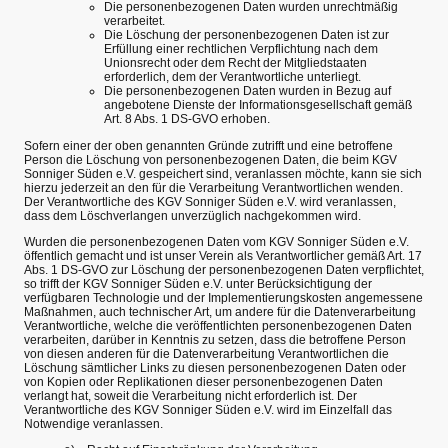
Die personenbezogenen Daten wurden unrechtmäßig
verarbeitet.
Die Löschung der personenbezogenen Daten ist zur
Erfüllung einer rechtlichen Verpflichtung nach dem
Unionsrecht oder dem Recht der Mitgliedstaaten
erforderlich, dem der Verantwortliche unterliegt.
Die personenbezogenen Daten wurden in Bezug auf
angebotene Dienste der Informationsgesellschaft gemäß
Art. 8 Abs. 1 DS-GVO erhoben.
Sofern einer der oben genannten Gründe zutrifft und eine betroffene
Person die Löschung von personenbezogenen Daten, die beim KGV
Sonniger Süden e.V. gespeichert sind, veranlassen möchte, kann sie sich
hierzu jederzeit an den für die Verarbeitung Verantwortlichen wenden.
Der Verantwortliche des KGV Sonniger Süden e.V. wird veranlassen,
dass dem Löschverlangen unverzüglich nachgekommen wird.
Wurden die personenbezogenen Daten vom KGV Sonniger Süden e.V.
öffentlich gemacht und ist unser Verein als Verantwortlicher gemäß Art. 17
Abs. 1 DS-GVO zur Löschung der personenbezogenen Daten verpflichtet,
so trifft der KGV Sonniger Süden e.V. unter Berücksichtigung der
verfügbaren Technologie und der Implementierungskosten angemessene
Maßnahmen, auch technischer Art, um andere für die Datenverarbeitung
Verantwortliche, welche die veröffentlichten personenbezogenen Daten
verarbeiten, darüber in Kenntnis zu setzen, dass die betroffene Person
von diesen anderen für die Datenverarbeitung Verantwortlichen die
Löschung sämtlicher Links zu diesen personenbezogenen Daten oder
von Kopien oder Replikationen dieser personenbezogenen Daten
verlangt hat, soweit die Verarbeitung nicht erforderlich ist. Der
Verantwortliche des KGV Sonniger Süden e.V. wird im Einzelfall das
Notwendige veranlassen.