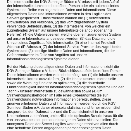
Die Internetseite der KGV Sonniger Süden e.V. erfasst mit jedem Aufruf
der Internetseite durch eine betroffene Person oder ein automatisiertes
System eine Reihe von allgemeinen Daten und Informationen. Diese
allgemeinen Daten und Informationen werden in den Logfiles des
Servers gespeichert. Erfasst werden können die (1) verwendeten
Browsertypen und Versionen, (2) das vom zugreifenden System
verwendete Betriebssystem, (3) die Internetseite, von welcher ein
zugreifendes System auf unsere Internetseite gelangt (sogenannte
Referrer), (4) die Unterwebseiten, welche über ein zugreifendes System
auf unserer Internetseite angesteuert werden, (5) das Datum und die
Uhrzeit eines Zugriffs auf die Internetseite, (6) eine Internet-Protokoll-
Adresse (IP-Adresse), (7) der Internet-Service-Provider des zugreifenden
Systems und (8) sonstige ähnliche Daten und Informationen, die der
Gefahrenabwehr im Falle von Angriffen auf unsere
informationstechnologischen Systeme dienen.
Bei der Nutzung dieser allgemeinen Daten und Informationen zieht die
KGV Sonniger Süden e.V. keine Rückschlüsse auf die betroffene Person.
Diese Informationen werden vielmehr benötigt, um (1) die Inhalte unserer
Internetseite korrekt auszuliefern, (2) die Inhalte unserer Internetseite
sowie die Werbung für diese zu optimieren, (3) die dauerhafte
Funktionsfähigkeit unserer informationstechnologischen Systeme und der
Technik unserer Internetseite zu gewährleisten sowie (4) um
Strafverfolgungsbehörden im Falle eines Cyberangriffes die zur
Strafverfolgung notwendigen Informationen bereitzustellen. Diese
anonym erhobenen Daten und Informationen werden durch die KGV
Sonniger Süden e.V. daher einerseits statistisch und ferner mit dem Ziel
ausgewertet, den Datenschutz und die Datensicherheit in unserem
Unternehmen zu erhöhen, um letztlich ein optimales Schutzniveau für die
von uns verarbeiteten personenbezogenen Daten sicherzustellen. Die
anonymen Daten der Server-Logfiles werden getrennt von allen durch
eine betroffene Person angegebenen personenbezogenen Daten