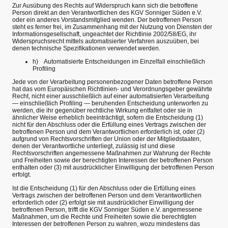
Zur Ausübung des Rechts auf Widerspruch kann sich die betroffene
Person direkt an den Verantwortlichen des KGV Sonniger Süden e.V.
oder ein anderes Vorstandsmitglied wenden. Der betroffenen Person
steht es ferner frei, im Zusammenhang mit der Nutzung von Diensten der
Informationsgesellschaft, ungeachtet der Richtlinie 2002/58/EG, ihr
Widerspruchsrecht mittels automatisierter Verfahren auszuüben, bei
denen technische Spezifikationen verwendet werden.
h) Automatisierte Entscheidungen im Einzelfall einschließlich
Profiling
Jede von der Verarbeitung personenbezogener Daten betroffene Person
hat das vom Europäischen Richtlinien- und Verordnungsgeber gewährte
Recht, nicht einer ausschließlich auf einer automatisierten Verarbeitung
— einschließlich Profiling — beruhenden Entscheidung unterworfen zu
werden, die ihr gegenüber rechtliche Wirkung entfaltet oder sie in
ähnlicher Weise erheblich beeinträchtigt, sofern die Entscheidung (1)
nicht für den Abschluss oder die Erfüllung eines Vertrags zwischen der
betroffenen Person und dem Verantwortlichen erforderlich ist, oder (2)
aufgrund von Rechtsvorschriften der Union oder der Mitgliedstaaten,
denen der Verantwortliche unterliegt, zulässig ist und diese
Rechtsvorschriften angemessene Maßnahmen zur Wahrung der Rechte
und Freiheiten sowie der berechtigten Interessen der betroffenen Person
enthalten oder (3) mit ausdrücklicher Einwilligung der betroffenen Person
erfolgt.
Ist die Entscheidung (1) für den Abschluss oder die Erfüllung eines
Vertrags zwischen der betroffenen Person und dem Verantwortlichen
erforderlich oder (2) erfolgt sie mit ausdrücklicher Einwilligung der
betroffenen Person, trifft die KGV Sonniger Süden e.V. angemessene
Maßnahmen, um die Rechte und Freiheiten sowie die berechtigten
Interessen der betroffenen Person zu wahren, wozu mindestens das