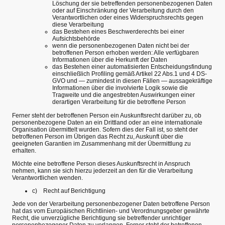
Löschung der sie betreffenden personenbezogenen Daten
oder auf Einschränkung der Verarbeitung durch den
Verantwortlichen oder eines Widerspruchsrechts gegen
diese Verarbeitung
das Bestehen eines Beschwerderechts bei einer
Aufsichtsbehörde
wenn die personenbezogenen Daten nicht bei der
betroffenen Person erhoben werden: Alle verfügbaren
Informationen über die Herkunft der Daten
das Bestehen einer automatisierten Entscheidungsfindung
einschließlich Profiling gemäß Artikel 22 Abs.1 und 4 DS-
GVO und — zumindest in diesen Fällen — aussagekräftige
Informationen über die involvierte Logik sowie die
Tragweite und die angestrebten Auswirkungen einer
derartigen Verarbeitung für die betroffene Person
Ferner steht der betroffenen Person ein Auskunftsrecht darüber zu, ob
personenbezogene Daten an ein Drittland oder an eine internationale
Organisation übermittelt wurden. Sofern dies der Fall ist, so steht der
betroffenen Person im Übrigen das Recht zu, Auskunft über die
geeigneten Garantien im Zusammenhang mit der Übermittlung zu
erhalten.
Möchte eine betroffene Person dieses Auskunftsrecht in Anspruch
nehmen, kann sie sich hierzu jederzeit an den für die Verarbeitung
Verantwortlichen wenden.
c) Recht auf Berichtigung
Jede von der Verarbeitung personenbezogener Daten betroffene Person
hat das vom Europäischen Richtlinien- und Verordnungsgeber gewährte
Recht, die unverzügliche Berichtigung sie betreffender unrichtiger