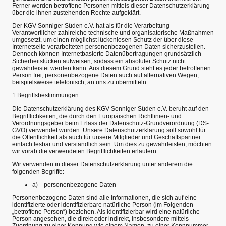
Ferner werden betroffene Personen mittels dieser Datenschutzerklärung
über die ihnen zustehenden Rechte aufgeklärt.
Der KGV Sonniger Süden e.V. hat als für die Verarbeitung
Verantwortlicher zahlreiche technische und organisatorische Maßnahmen
umgesetzt, um einen möglichst lückenlosen Schutz der über diese
Internetseite verarbeiteten personenbezogenen Daten sicherzustellen.
Dennoch können Internetbasierte Datenübertragungen grundsätzlich
Sicherheitslücken aufweisen, sodass ein absoluter Schutz nicht
gewährleistet werden kann. Aus diesem Grund steht es jeder betroffenen
Person frei, personenbezogene Daten auch auf alternativen Wegen,
beispielsweise telefonisch, an uns zu übermitteln.
1.Begriffsbestimmungen
Die Datenschutzerklärung des KGV Sonniger Süden e.V. beruht auf den
Begrifflichkeiten, die durch den Europäischen Richtlinien- und
Verordnungsgeber beim Erlass der Datenschutz-Grundverordnung (DS-
GVO) verwendet wurden. Unsere Datenschutzerklärung soll sowohl für
die Öffentlichkeit als auch für unsere Mitglieder und Geschäftspartner
einfach lesbar und verständlich sein. Um dies zu gewährleisten, möchten
wir vorab die verwendeten Begrifflichkeiten erläutern.
Wir verwenden in dieser Datenschutzerklärung unter anderem die
folgenden Begriffe:
a) personenbezogene Daten
Personenbezogene Daten sind alle Informationen, die sich auf eine
identifizierte oder identifizierbare natürliche Person (im Folgenden
„betroffene Person“) beziehen. Als identifizierbar wird eine natürliche
Person angesehen, die direkt oder indirekt, insbesondere mittels